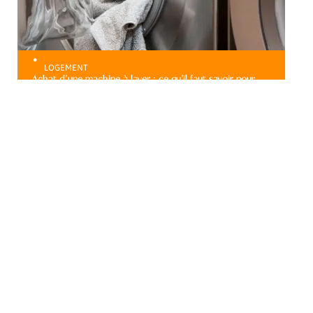
LOGEMENT
Achat d’une machine à laver : ce qu’il faut savoir pour
réaliser une bonne opération
Au top
LOGEMENT
Comment réduire ses
déchets ménagers ?