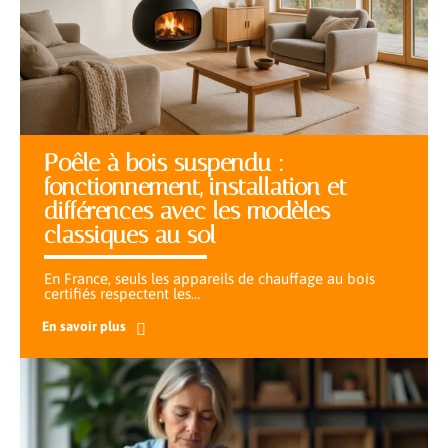
Poêle à bois suspendu :
fonctionnement, installation et
différences avec les modèles
classiques au sol
En France, seuls les appareils de chauffage au bois
certifiés respectent les
…
En savoir plus