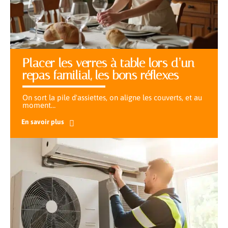
Placer les verres à table lors d’un
repas familial, les bons réflexes
On sort la pile d'assiettes, on aligne les couverts, et au
moment
…
En savoir plus