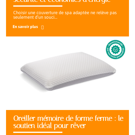
Choisir une couverture de spa adaptée ne relève pas
seulement d’un souci
…
En savoir plus
Oreiller mémoire de forme ferme : le
soutien idéal pour rêver