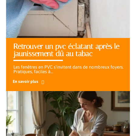
Retrouver un pvc éclatant après le
jaunissement dû au tabac
Les fenêtres en PVC s'invitent dans de nombreux foyers.
Pratiques, faciles à
…
En savoir plus