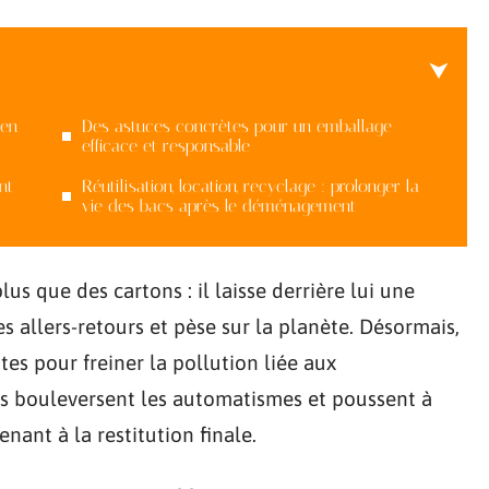
 en
Des astuces concrètes pour un emballage
efficace et responsable
nt
Réutilisation, location, recyclage : prolonger la
vie des bacs après le déménagement
que des cartons : il laisse derrière lui une
es allers-retours et pèse sur la planète. Désormais,
tes pour freiner la pollution liée aux
 bouleversent les automatismes et poussent à
ant à la restitution finale.