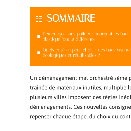
SOMMAIRE
Déménager sans polluer : pourquoi les bacs
plastique font la différence
Quels critères pour choisir des bacs vraime
écologiques et réutilisables ?
Un déménagement mal orchestré sème plus 
traînée de matériaux inutiles, multiplie l
plusieurs villes imposent des règles inédi
déménagements. Ces nouvelles consignes
repenser chaque étape, du choix du conten