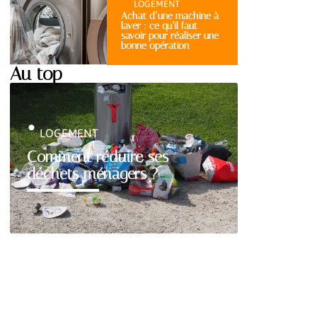
LOGEMENT
Achat d’une machine à
laver : ce qu’il faut
savoir pour réaliser une
bonne opération
Au top
LOGEMENT
Comment réduire ses
déchets ménagers ?