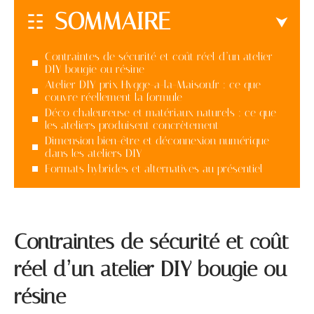
SOMMAIRE
Contraintes de sécurité et coût réel d’un atelier
DIY bougie ou résine
Atelier DIY prix Hygge-a-la-Maison.fr : ce que
couvre réellement la formule
Déco chaleureuse et matériaux naturels : ce que
les ateliers produisent concrètement
Dimension bien-être et déconnexion numérique
dans les ateliers DIY
Formats hybrides et alternatives au présentiel
Contraintes de sécurité et coût
réel d’un atelier DIY bougie ou
résine