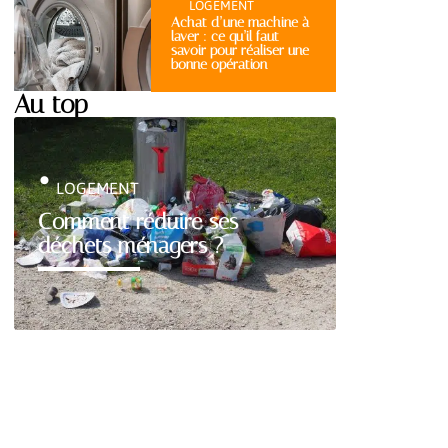
LOGEMENT
Achat d’une machine à
laver : ce qu’il faut
savoir pour réaliser une
bonne opération
Au top
LOGEMENT
Comment réduire ses
déchets ménagers ?