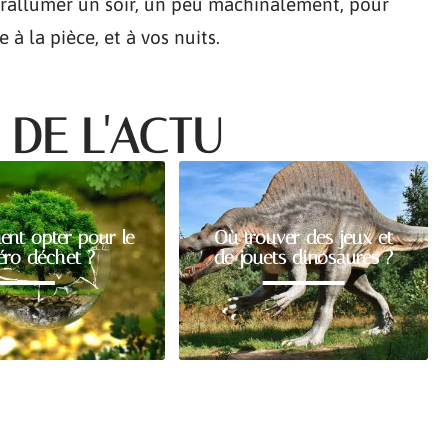
la rallumer un soir, un peu machinalement, pour
 à la pièce, et à vos nuits.
 DE L'ACTU
nt opter pour le
Où trouver des jeux et
éro déchet ?
de jouets dinosaures ?