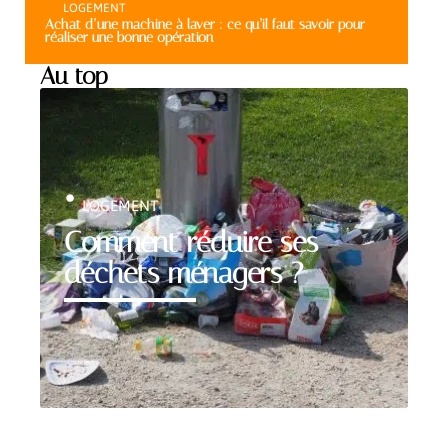
LOGEMENT
Achat d’une machine à laver : ce qu’il faut savoir pour
réaliser une bonne opération
Au top
LOGEMENT
Comment réduire ses
déchets ménagers ?