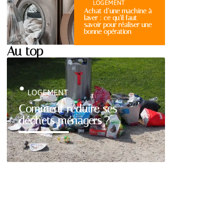
LOGEMENT
Achat d’une machine à
laver : ce qu’il faut
savoir pour réaliser une
bonne opération
Au top
LOGEMENT
Comment réduire ses
déchets ménagers ?