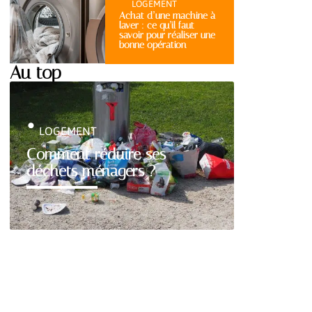
LOGEMENT
Achat d’une machine à
laver : ce qu’il faut
savoir pour réaliser une
bonne opération
Au top
LOGEMENT
Comment réduire ses
déchets ménagers ?