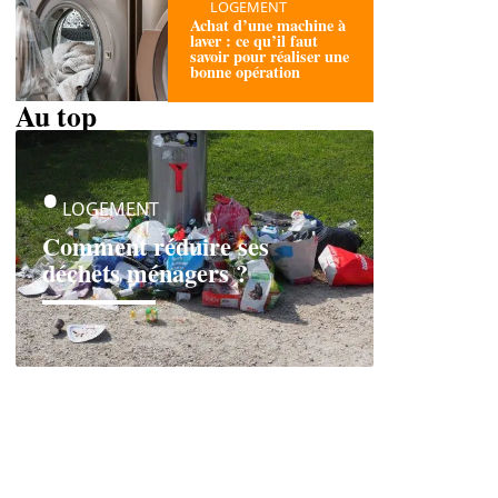
LOGEMENT
Achat d’une machine à
laver : ce qu’il faut
savoir pour réaliser une
bonne opération
Au top
LOGEMENT
Comment réduire ses
déchets ménagers ?