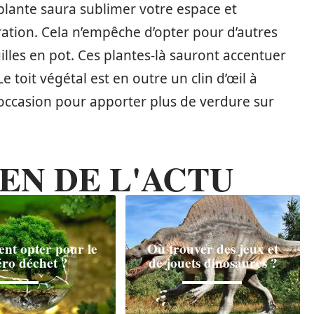
 plante saura sublimer votre espace et
ration. Cela n’empêche d’opter pour d’autres
lles en pot. Ces plantes-là sauront accentuer
 toit végétal est en outre un clin d’œil à
 occasion pour apporter plus de verdure sur
EN DE L'ACTU
t opter pour le
Où trouver des jeux et
éro déchet ?
de jouets dinosaures ?