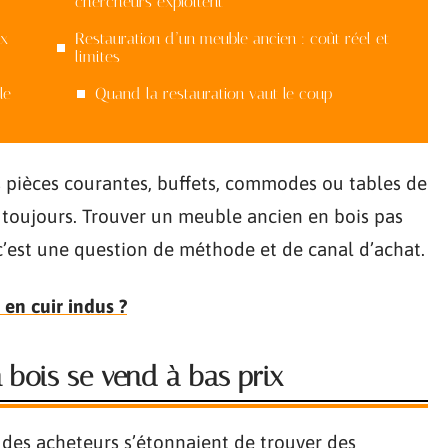
chercheurs exploitent
ux
Restauration d’un meuble ancien : coût réel et
limites
le
Quand la restauration vaut le coup
s pièces courantes, buffets, commodes ou tables de
 toujours. Trouver un meuble ancien en bois pas
c’est une question de méthode et de canal d’achat.
 en cuir indus ?
 bois se vend à bas prix
des acheteurs s’étonnaient de trouver des