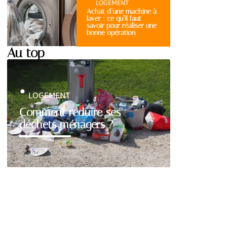
LOGEMENT
Achat d’une machine à
laver : ce qu’il faut
savoir pour réaliser une
bonne opération
Au top
LOGEMENT
Comment réduire ses
déchets ménagers ?